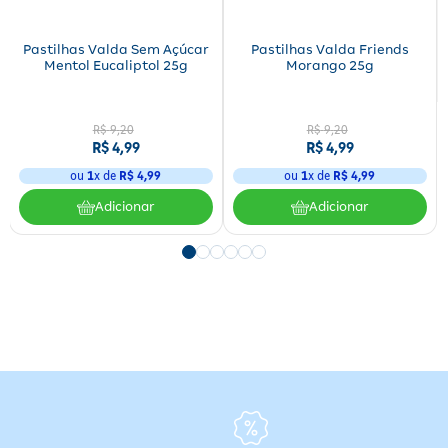
Pastilhas Valda Sem Açúcar
Pastilhas Valda Friends
Mentol Eucaliptol 25g
Morango 25g
R$
9
,
20
R$
9
,
20
R$
4
,
99
R$
4
,
99
ou
1
x de
R$
4
,
99
ou
1
x de
R$
4
,
99
Adicionar
Adicionar