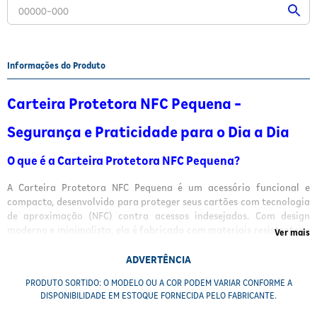
Fitoterápicos e Homeopáticos
Parar de fumar
Informações do Produto
Carteira Protetora NFC Pequena -
Segurança e Praticidade para o Dia a Dia
O que é a Carteira Protetora NFC Pequena?
A Carteira Protetora NFC Pequena é um acessório funcional e
compacto, desenvolvido para proteger seus cartões com tecnologia
de aproximação (NFC) contra acessos indesejados. Com design
moderno e minimalista, ela é fabricada com materiais resistentes e
Ver mais
de alta qualidade, sendo ideal para quem busca praticidade e
segurança em um único produto. Disponível em cores sortidas, é
ADVERTÊNCIA
perfeita para atender a diferentes estilos.
PRODUTO SORTIDO: O MODELO OU A COR PODEM VARIAR CONFORME A
DISPONIBILIDADE EM ESTOQUE FORNECIDA PELO FABRICANTE.
Para que serve a Carteira Protetora NFC Pequena?