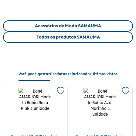
Esta carteira foi projetada para bloquear sinais de rádio frequência
(RFID), impedindo que informações de cartões de crédito, débito e
outros documentos com tecnologia NFC sejam acessadas de
maneira indevida. Além disso, seu formato pequeno a torna uma
Acessórios de Moda SAMAUMA
solução prática para carregar cartões e documentos essenciais sem
ocupar espaço.
Todos os produtos SAMAUMA
Benefícios da Carteira Protetora NFC Pequena
Proteção NFC/RFID: Garante segurança contra possíveis fraudes ou
roubos de dados via aproximação.
Compacta e leve: Ideal para levar no bolso, bolsa ou mochila sem
Você pode gostar
Produtos relacionados
Últimos vistos
ocupar muito espaço.
Design moderno: Disponível em cores sortidas, une estilo e
funcionalidade.
Durabilidade: Feita com materiais resistentes para uso diário.