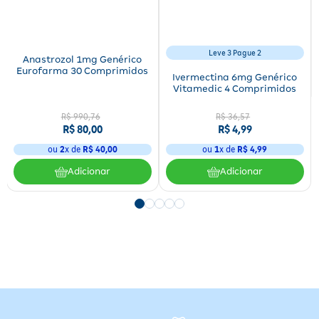
Leve 3 Pague 2
Anastrozol 1mg Genérico
Eurofarma 30 Comprimidos
Ivermectina 6mg Genérico
Vitamedic 4 Comprimidos
R$
990
,
76
R$
36
,
57
R$
80
,
00
R$
4
,
99
ou
2
x de
R$
40
,
00
ou
1
x de
R$
4
,
99
Adicionar
Adicionar