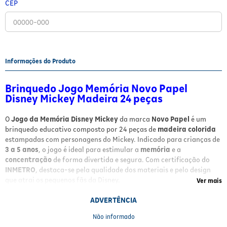
CEP
Fitoterápicos e Homeopáticos
Parar de fumar
Informações do Produto
Brinquedo Jogo Memória Novo Papel
Disney Mickey Madeira 24 peças
O
Jogo da Memória Disney Mickey
da marca
Novo Papel
é um
brinquedo educativo composto por 24 peças de
madeira colorida
estampadas com personagens do Mickey. Indicado para crianças de
3 a 5 anos
, o jogo é ideal para estimular a
memória
e a
concentração
de forma divertida e segura. Com certificação do
INMETRO
, destaca-se pela qualidade dos materiais e pelo design
que atrai os pequenos fãs da Disney.
Ver mais
Benefícios e Características
ADVERTÊNCIA
Não informado
Composto por
24 peças
de madeira resistente e colorida