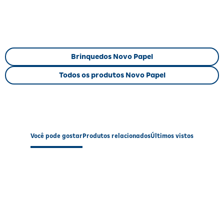
Estampas com personagens clássicos do
Mickey
, que
estimulam o reconhecimento visual
Desenvolve habilidades cognitivas como
memória
e
concentração
Indicado para crianças de
3 a 5 anos
, promovendo
aprendizado lúdico
Brinquedos Novo Papel
Produto certificado pelo
INMETRO (006475/2020)
,
garantindo segurança
Todos os produtos Novo Papel
Embalagem compacta com dimensões aproximadas de 18 x
24 x 5 cm e peso de 380 g
Garantia de 90 dias contra defeitos de fabricação
Informações Nutricionais (quando
aplicável)
Você pode gostar
Produtos relacionados
Últimos vistos
Não aplicável para este produto.
Modo de Usar / Preparo
Para jogar, espalhe as 24 peças com as imagens para baixo. Cada
jogador deve virar duas peças por vez, tentando encontrar os pares
iguais. O jogo estimula a memória visual e a atenção, sendo
recomendado para momentos de lazer em família ou na escola.