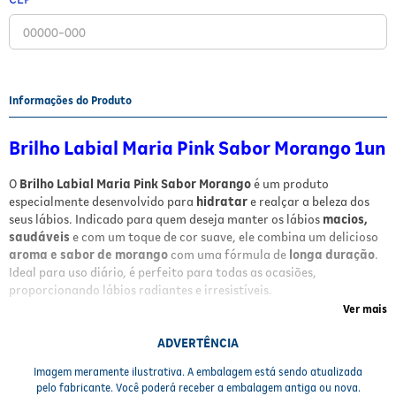
Fitoterápicos e Homeopáticos
Parar de fumar
Informações do Produto
Brilho Labial Maria Pink Sabor Morango 1un
O
Brilho Labial Maria Pink Sabor Morango
é um produto
especialmente desenvolvido para
hidratar
e realçar a beleza dos
seus lábios. Indicado para quem deseja manter os lábios
macios,
saudáveis
e com um toque de cor suave, ele combina um delicioso
aroma e sabor de morango
com uma fórmula de
longa duração
.
Ideal para uso diário, é perfeito para todas as ocasiões,
proporcionando lábios radiantes e irresistíveis.
Ver mais
Benefícios
ADVERTÊNCIA
Hidratação profunda
que mantém os lábios protegidos e
Imagem meramente ilustrativa. A embalagem está sendo atualizada
macios.
pelo fabricante. Você poderá receber a embalagem antiga ou nova.
Aroma e sabor de morango
deliciosos e envolventes.