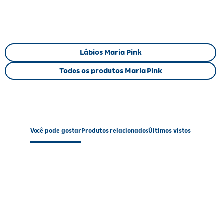
Cores sortidas
para combinar com seu estilo.
Fórmula de longa duração
que garante brilho por horas.
Fácil de aplicar
e prático para levar na bolsa ou nécessaire.
Resultados
Lábios Maria Pink
Com o uso do Brilho Labial Maria Pink, você terá lábios visivelmente
Todos os produtos Maria Pink
mais
hidratados, macios e com brilho elegante
. O toque de cor
suave realça o sorriso, enquanto o aroma de morango proporciona
uma sensação agradável e refrescante durante o dia.
Modo de Usar
Você pode gostar
Produtos relacionados
Últimos vistos
Aplique o brilho labial diretamente sobre os lábios sempre que
desejar hidratação e brilho. Evite o contato com os olhos e não
utilize sobre lábios com feridas ou irritações. Mantenha fora do
alcance de crianças. Uso externo.
Especificações
Tipo de Produto:
Brilho Labial
Área de Aplicação:
Lábios