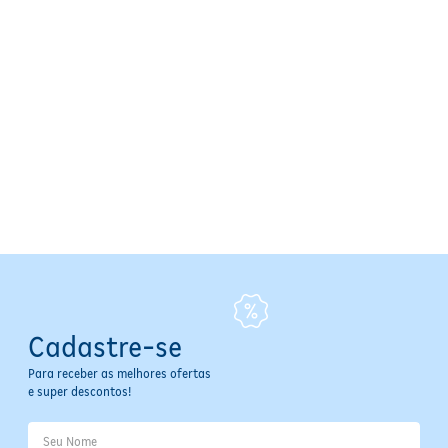
Indicação de Uso:
Hidratação
Modo de Uso:
Aplicar sobre os lábios
Advertências:
Uso externo; evitar contato com os olhos;
manter fora do alcance de crianças; não usar sobre lábios
com feridas ou irritações
Benefícios:
Hidratação profunda, aroma e sabor de
morango, cores sortidas, fórmula de longa duração, fácil
aplicação
Embalagem:
Pode ser enviada na versão antiga ou nova
Cadastre-se
Para receber as melhores ofertas
e super descontos!