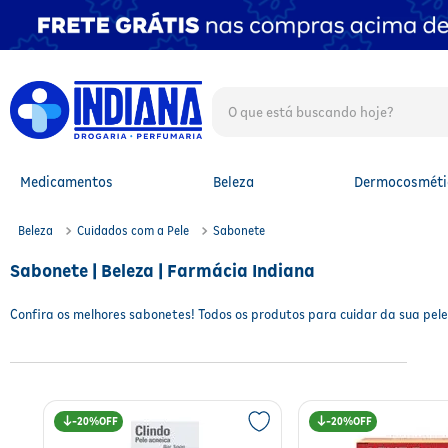
O que está buscando hoje?
TERMOS MAIS BUSCADOS
1
º
fralda
2
º
mounjaro
Medicamentos
Beleza
Dermocosméti
3
º
fralda xg
4
º
lenço umedecido
Beleza
Cuidados com a Pele
Sabonete
5
º
protetor solar facial
6
º
shampoo
Sabonete | Beleza | Farmácia Indiana
7
º
whey
8
º
protetor solar
Confira os melhores sabonetes! Todos os produtos para cuidar da sua pele
9
º
óleo capilar
10
º
fralda g
20%
20%