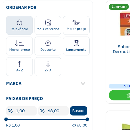
ORDENAR POR
20%
Maior preço
Relevância
Mais vendidos
Sabon
Desconto
Lançamento
Menor preço
Dermotiv
Unida
A- Z
Z- A
MARCA
ou
Asseptgel
(
1
)
FAIXAS DE PREÇO
Biofleur
(
1
)
R$
R$
Buscar
Cimed
(
1
)
Colgate
(
2
)
R$ 1,00
R$ 68,00