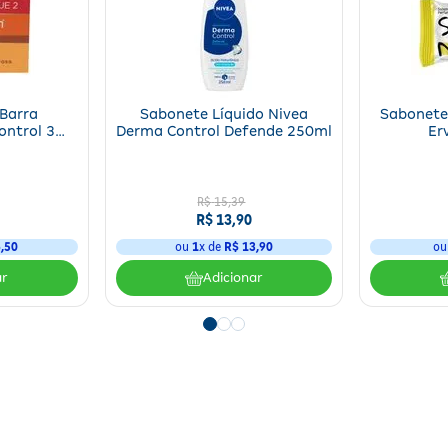
Barra
Sabonete Líquido Nivea
Sabonete
ontrol 3
Derma Control Defende 250ml
Er
 Cada
R$
15
,
39
R$
13
,
90
6
,
50
ou
1
x de
R$
13
,
90
o
ar
Adicionar