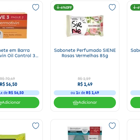
6%
6
ete em Barra
Sabonete Perfumado SIENE
Sab
in Oil Control 3
Rosas Vermelhas 85g
des 90g Cada
R$
70
,
49
R$
1
,
59
R$
56
,
50
R$
1
,
49
1
x de
R$
56
,
50
ou
1
x de
R$
1
,
49
Adicionar
Adicionar