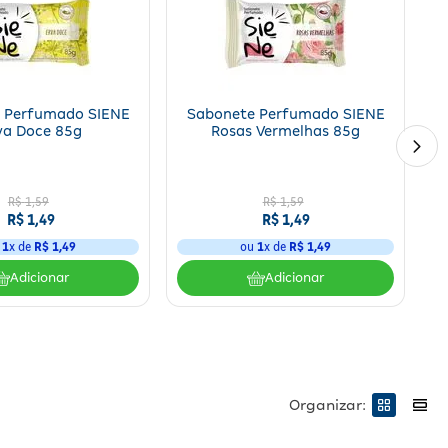
 Perfumado SIENE
Sabonete Perfumado SIENE
va Doce 85g
Rosas Vermelhas 85g
R$
1
,
59
R$
1
,
59
R$
1
,
49
R$
1
,
49
u
1
x de
R$
1
,
49
ou
1
x de
R$
1
,
49
Adicionar
Adicionar
Organizar: