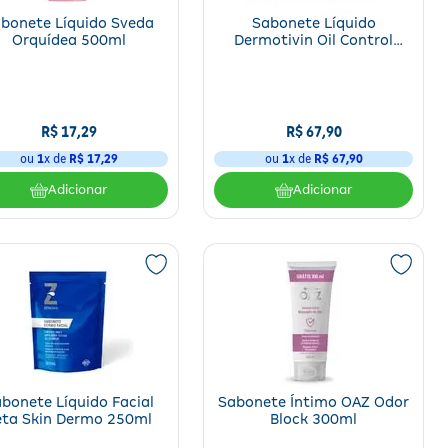
bonete Líquido Sveda
Sabonete Líquido
Orquídea 500ml
Dermotivin Oil Control
120ml + Sabonete
Esfoliante Dermotivin
Scrub 60g
R$
17
,
29
R$
67
,
90
ou
1
x de
R$
17
,
29
ou
1
x de
R$
67
,
90
Adicionar
Adicionar
bonete Líquido Facial
Sabonete Íntimo OAZ Odor
eta Skin Dermo 250ml
Block 300ml