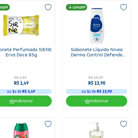
%
10%
onete Perfumado SIENE
Sabonete Líquido Nivea
Erva Doce 85g
Derma Control Defende
250ml
R$
1
,
59
R$
15
,
39
R$
1
,
49
R$
13
,
90
ou
1
x de
R$
1
,
49
ou
1
x de
R$
13
,
90
Adicionar
Adicionar