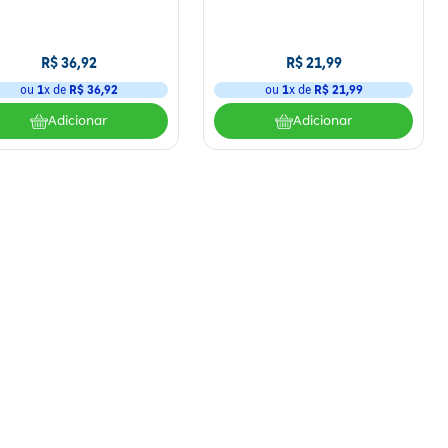
R$
36
,
92
R$
21
,
99
ou
1
x de
R$
36
,
92
ou
1
x de
R$
21
,
99
Adicionar
Adicionar