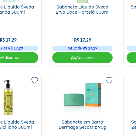
e Líquido Sveda
Sabonete Líquido Sveda
Sa
anda 500ml
Erva Doce Hortelã 500ml
R$
17
,
29
R$
17
,
29
1
x de
R$
17
,
29
ou
1
x de
R$
17
,
29
Adicionar
Adicionar
e Líquido Sveda
Sabonete em Barra
Sa
Siciliano 500ml
Dermage Secatriz 90g
Z