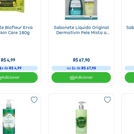
e Biofleur Erva
Sabonete Líquido Original
Sab
kin Care 180g
Dermotivin Pele Mista a
Oleosa 120ml + Sabonete
Hi
Cremoso Esfoliante Scrub
60g
R$
4
,
99
R$
67
,
90
1
x de
R$
4
,
99
ou
1
x de
R$
67
,
90
Adicionar
Adicionar