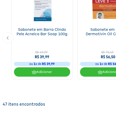
Sabonete em Barra Clindo
Sabonete em 
Pele Acneica Bar Soap 100g
Dermotivin Oil C
Unidades 90g
R$
49
,
99
R$
70
,
49
R$
39
,
99
R$
56
,
50
ou
1
x de
R$
39
,
99
ou
1
x de
R$
5
Adicionar
Adicion
47