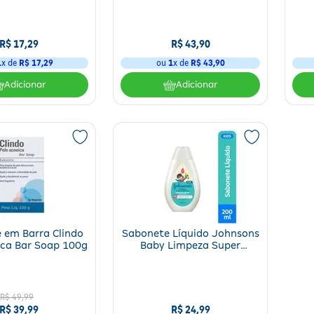
R$
17
,
29
R$
43
,
90
1
x de
R$
17
,
29
ou
1
x de
R$
43
,
90
Adicionar
Adicionar
 em Barra Clindo
Sabonete Líquido Johnsons
ica Bar Soap 100g
Baby Limpeza Super
Poderosa 200ml
R$
49
,
99
R$
39
,
99
R$
24
,
99