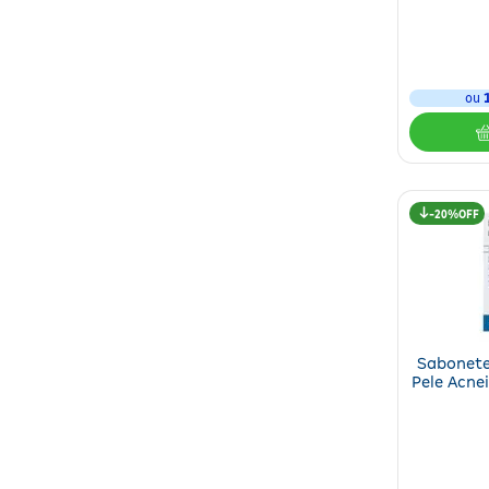
ou
20%
Sabonete
Pele Acne