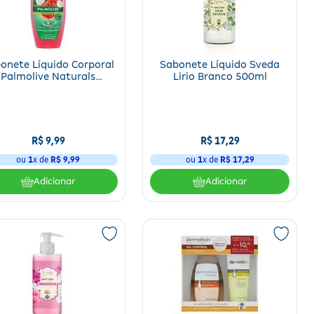
onete Líquido Corporal
Sabonete Líquido Sveda
Palmolive Naturals
Lirio Branco 500ml
dratação Refrescante
250ml
R$
9
,
99
R$
17
,
29
ou
1
x de
R$
9
,
99
ou
1
x de
R$
17
,
29
Adicionar
Adicionar