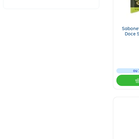
Dermage
(
1
)
Dermotivin
(
4
)
GH
(
2
)
Sabonet
Hidraderm
(
1
)
Doce S
Johnson & Johnson
(
1
)
La Roche-Posay
(
1
)
Ver mais 9
ou