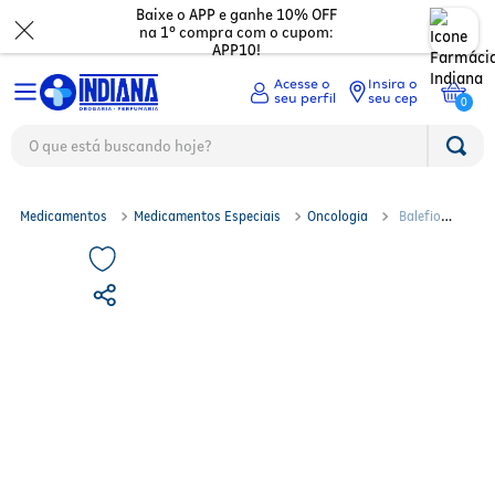
Baixe o APP e ganhe 10% OFF
na 1º compra com o cupom:
APP10!
Insira o
seu cep
0
O que está buscando hoje?
TERMOS MAIS BUSCADOS
Medicamentos
1
º
fralda
2
º
mounjaro
Beleza
Ver tudo
Medicamentos
Medicamentos Especiais
Oncologia
Balefio
3
º
fralda xg
500mg Dr. Reddy's 60 Comprimidos
Dermocosméticos
Digestão
Ver todos
4
º
lenço umedecido
5
º
protetor solar facial
Mamãe e bebê
Dor e Febre
Maquiagem
Ver todos
6
º
shampoo
7
º
whey
Mercado
Gripes e resfriados
Cabelos
Corporal
Ver todos
8
º
protetor solar
9
º
óleo capilar
Saúde
Ossos e cartilagens
Perfumes
Olhos
Troca de fraldas
Ver todos
10
º
fralda g
Asma
Eletrônicos
Depilação
Nutricosméticos
Mamadeiras e chupetas
Acessórios Fitness
Ver todos
Vitaminas e minerais
Unhas
Higiene Pessoal
Desodorantes