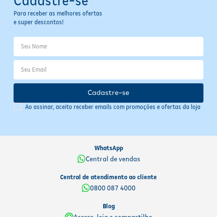
Cadastre-se
manter sua eficácia. Após a abertura, mantenha a embalagem bem
fechada para preservar a fragrância e a absorção. Verifique o prazo
Para receber as melhores ofertas
de validade na embalagem e descarte o produto conforme as
e super descontos!
orientações locais, evitando o descarte no vaso sanitário para não
causar entupimentos.
Cadastre-se
Ao assinar, aceito receber emails com promoções e ofertas da loja
WhatsApp
Central de vendas
Central de atendimento ao cliente
0800 087 4000
Blog