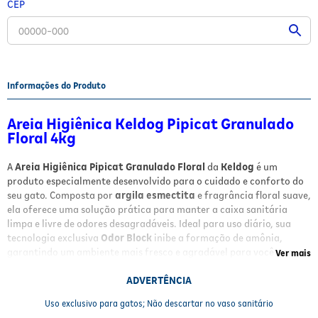
CEP
Fitoterápicos e Homeopáticos
Parar de fumar
Informações do Produto
Areia Higiênica Keldog Pipicat Granulado
Floral 4kg
A
Areia Higiênica Pipicat Granulado Floral
da
Keldog
é um
produto especialmente desenvolvido para o cuidado e conforto do
seu gato. Composta por
argila esmectita
e fragrância floral suave,
ela oferece uma solução prática para manter a caixa sanitária
limpa e livre de odores desagradáveis. Ideal para uso diário, sua
tecnologia exclusiva
Odor Block
inibe a formação de amônia,
garantindo um ambiente mais fresco e agradável para você e seu
Ver mais
pet.
ADVERTÊNCIA
Benefícios e Características
Uso exclusivo para gatos; Não descartar no vaso sanitário