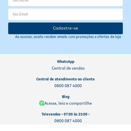
mantenha a tampa bem fechada para preservar a eficácia.
Descarte a embalagem conforme as normas locais de reciclagem,
contribuindo para a sustentabilidade.
Cadastre-se
Ao assinar, aceito receber emails com promoções e ofertas da loja
WhatsApp
Central de vendas
Central de atendimento ao cliente
0800 087 4000
Blog
Acesse, leia e compartilhe
Televendas • 07:00 às 23:00 •
0800 087 4000