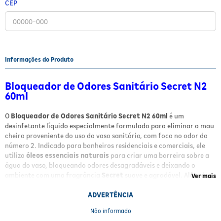
CEP
Fitoterápicos e Homeopáticos
Parar de fumar
Informações do Produto
Bloqueador de Odores Sanitário Secret N2
60ml
O
Bloqueador de Odores Sanitário Secret N2 60ml
é um
desinfetante líquido especialmente formulado para eliminar o mau
cheiro proveniente do uso do vaso sanitário, com foco no odor do
número 2. Indicado para banheiros residenciais e comerciais, ele
utiliza
óleos essenciais naturais
para criar uma barreira sobre a
água do vaso, bloqueando odores desagradáveis e deixando o
ambiente com uma fragrância
Secret
suave e agradável. Além de
Ver mais
neutralizar os odores, o produto também contribui para a higiene
ao eliminar 99% das bactérias presentes no vaso sanitário.
ADVERTÊNCIA
Não informado
Benefícios e Características