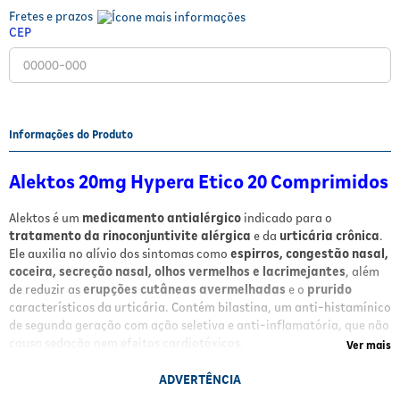
Fretes e prazos
Fitoterápicos e Homeopáticos
CEP
Parar de fumar
Informações do Produto
Alektos 20mg Hypera Etico 20 Comprimidos
Alektos é um
medicamento antialérgico
indicado para o
tratamento da rinoconjuntivite alérgica
e da
urticária crônica
.
Ele auxilia no alívio dos sintomas como
espirros, congestão nasal,
coceira, secreção nasal, olhos vermelhos e lacrimejantes
, além
de reduzir as
erupções cutâneas avermelhadas
e o
prurido
característicos da urticária. Contém bilastina, um anti-histamínico
de segunda geração com ação seletiva e anti-inflamatória, que não
causa sedação nem efeitos cardiotóxicos.
Ver mais
Benefícios
ADVERTÊNCIA