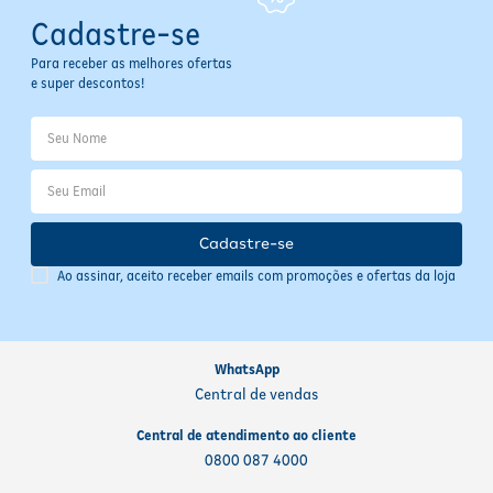
Cadastre-se
- Tome a dose esquecida assim que lembrar, respeitando o intervalo
de uma hora antes ou duas horas após a ingestão de alimentos ou
Para receber as melhores ofertas
bebidas.
e super descontos!
- Se estiver próximo do horário da próxima dose, pule a dose
esquecida e retome o esquema habitual.
- Nunca tome dose dupla para compensar a dose esquecida.
- Em caso de dúvidas, consulte o farmacêutico ou médico
responsável.
Cadastre-se
Ao assinar, aceito receber emails com promoções e ofertas da loja
WhatsApp
Central de vendas
Central de atendimento ao cliente
0800 087 4000