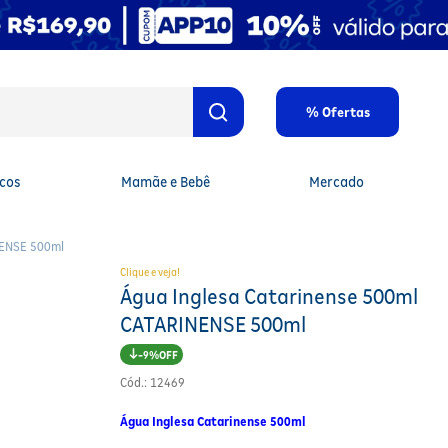
% Ofertas
cos
Mamãe e Bebê
Mercado
NENSE 500ml
Clique e veja!
Água Inglesa Catarinense 500ml
CATARINENSE 500ml
9%
Cód.
:
12469
Água Inglesa Catarinense 500ml