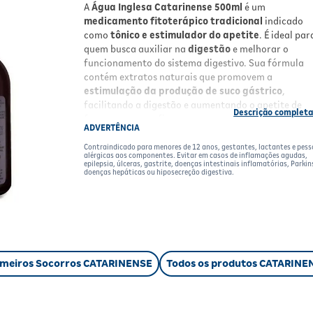
A
Água Inglesa Catarinense 500ml
é um
medicamento fitoterápico tradicional
indicado
como
tônico e estimulador do apetite
. É ideal par
quem busca auxiliar na
digestão
e melhorar o
funcionamento do sistema digestivo. Sua fórmula
contém extratos naturais que promovem a
estimulação da produção de suco gástrico
,
facilitando a digestão e aumentando o apetite de
forma segura e eficaz.
ADVERTÊNCIA
Benefícios
Contraindicado para menores de 12 anos, gestantes, lactantes e pes
alérgicas aos componentes. Evitar em casos de inflamações agudas,
epilepsia, úlceras, gastrite, doenças intestinais inflamatórias, Parkin
Auxilia na digestão
facilitando o processo
doenças hepáticas ou hiposecreção digestiva.
gástrico.
Estimula o apetite
de forma natural.
Contém extratos de plantas como
cassau,
camomila, carqueja, canela, centaurea,
laranja amarga e losna
.
Inclui
tintura de quina amarela
, reconhecid
imeiros Socorros CATARINENSE
Todos os produtos CATARINE
por sua ação tônica digestiva.
Fórmula tradicional e natural, com ação seg
quando usada conforme orientação.