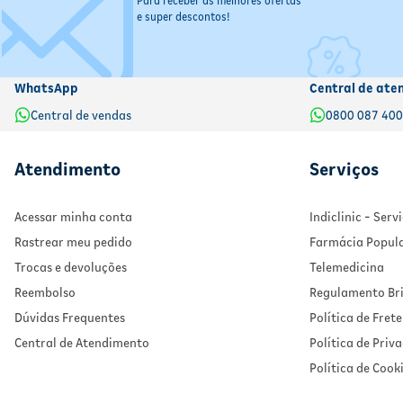
Para receber as melhores ofertas
e super descontos!
WhatsApp
Central de ate
Central de vendas
0800 087 40
Atendimento
Serviços
Acessar minha conta
Indiclinic - Ser
Rastrear meu pedido
Farmácia Popul
Trocas e devoluções
Telemedicina
Reembolso
Regulamento Bri
Dúvidas Frequentes
Política de Frete
Central de Atendimento
Política de Priv
Política de Cook