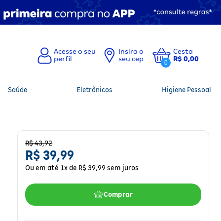
Insira o
Cesta
seu cep
R$ 0,00
0
Saúde
Eletrônicos
Higiene Pessoal
R$
43
,
92
R$
39
,
99
Ou em até
1
x de
R$
39
,
99
sem juros
Comprar