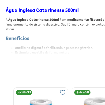
Água Inglesa Catarinense 500ml
A
Água Inglesa Catarinense 500ml
é um
medicamento fitoterápi
funcionamento do sistema digestivo. Sua fórmula contém extrato
eficaz.
Benefícios
Auxilia na digestão
facilitando o processo gástrico.
Estimula o apetite
de forma natural.
Contém extratos de plantas como
cassau, camomila, carque
Inclui
tintura de quina amarela
, reconhecida por sua ação 
Fórmula tradicional e natural, com ação segura quando usa
Resultados
Com o uso regular da Água Inglesa Catarinense, espera-se a melho
estar digestivo, auxiliando na absorção dos nutrientes e na dispos
34%
34%
Modo de Usar