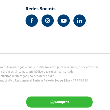
Redes Sociais
para automedicação e não substituem, em hipótese alguma, as orientações
istirem os sintomas, um médico deverá ser consultado.
sujeitos a alterações no decorrer do dia.
rmacêutica Responsável: Natália Peixoto Sousa Silva - CRF 45.965
Comprar