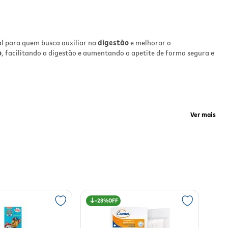
eal para quem busca auxiliar na
digestão
e melhorar o
uto
o
, facilitando a digestão e aumentando o apetite de forma segura e
-
tes
das
Ver mais
so
ão e
 O produto promove um efeito tônico que contribui para o bem-
28%