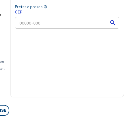
Fretes e prazos
CEP
a
soas
son,
a
NSE
ura