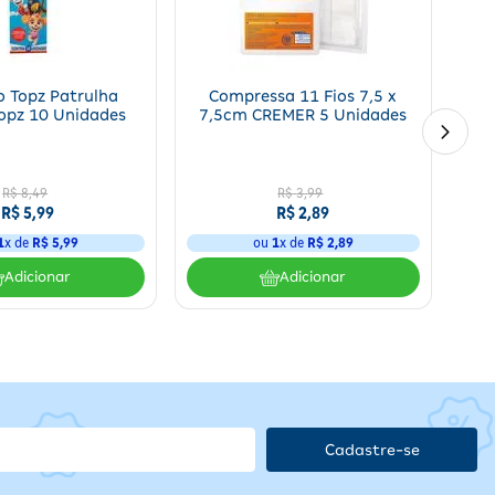
ional de saúde para garantir segurança e eficácia. Evite a
o Topz Patrulha
Compressa 11 Fios 7,5 x
opz 10 Unidades
7,5cm CREMER 5 Unidades
es
.
R$
8
,
49
R$
3
,
99
ças
R$
5
,
99
R$
2
,
89
1
x de
R$
5
,
99
ou
1
x de
R$
2
,
89
es
Adicionar
Adicionar
as hepáticas ou hiposecreção digestiva
.
a
Cadastre-se