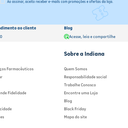
Ao assinar, aceito receber e-mails com promoções e ofertas da loja.
ndimento ao cliente
Blog
00
Acesse, leia e compartilhe
Sobre a Indiana
viços Farmacêuticos
Quem Somos
ar
Responsabilidade social
Trabalhe Conosco
nde Fidelidade
Encontre uma Loja
Blog
acidade
Black Friday
ies
Mapa do site