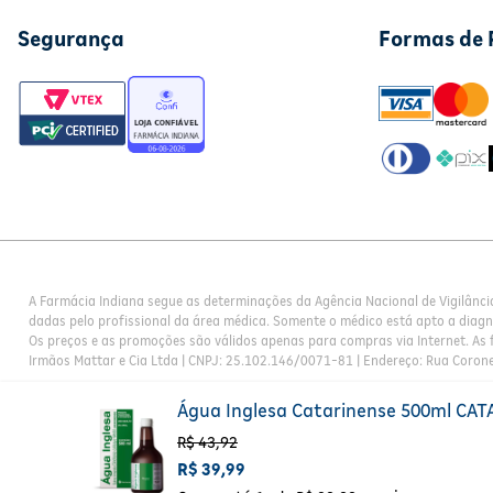
Segurança
Formas de
A Farmácia Indiana segue as determinações da Agência Nacional de Vigilânci
dadas pelo profissional da área médica. Somente o médico está apto a diag
Os preços e as promoções são válidos apenas para compras via Internet. As f
Irmãos Mattar e Cia Ltda | CNPJ: 25.102.146/0071-81 | Endereço: Rua Corone
Água Inglesa Catarinense 500ml CA
R$
43
,
92
R$
39
,
99