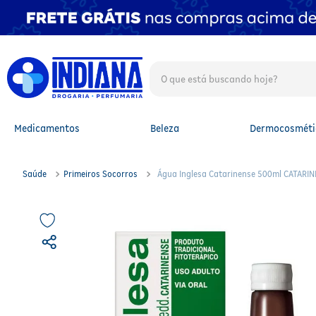
O que está buscando hoje?
TERMOS MAIS BUSCADOS
1
º
fralda
2
º
mounjaro
Medicamentos
Beleza
Dermocosméti
3
º
fralda xg
4
º
lenço umedecido
5
º
protetor solar facial
Saúde
Primeiros Socorros
Água Inglesa Catarinense 500ml CATARI
6
º
shampoo
7
º
whey
8
º
protetor solar
9
º
óleo capilar
10
º
fralda g