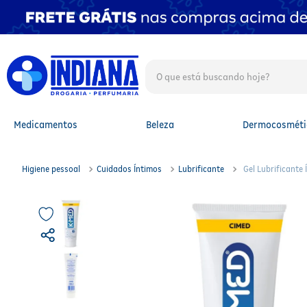
O que está buscando hoje?
TERMOS MAIS BUSCADOS
1
º
fralda
2
º
mounjaro
Medicamentos
Beleza
Dermocosméti
3
º
protetor solar facial
4
º
lenço umedecido
5
º
fralda xg
Higiene pessoal
Cuidados Íntimos
Lubrificante
Gel Lubrificante
6
º
shampoo
7
º
whey
8
º
protetor solar
9
º
whey protein
10
º
fralda g