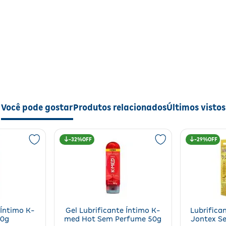
prevenindo desconfortos causados pela secura. Sua
fórmula suave garante segurança e praticidade no 
a dia.
Modo de Usar
Aplique a quantidade desejada diretamente na regi
íntima ou no preservativo, conforme necessário. Us
externo. Evite contato com os olhos. Conserve em lo
fresco, seco e arejado.
Você pode gostar
Produtos relacionados
Últimos vistos
Especificações
riência íntima mais confortável e prazerosa, mantendo a sensação natu
Tipo de Produto: Gel lubrificante íntimo
Base: Água
32%
29%
Benefício Principal: Conforto e redução do atrito
Fragrância: Sem fragrância
reservativo, conforme necessário. Uso externo. Evite contato com os ol
Conteúdo: 100g
Fabricante: K-med
Cuidados e Avisos
 Íntimo K-
Gel Lubrificante Íntimo K-
Lubrifica
Uso externo
50g
med Hot Sem Perfume 50g
Jontex S