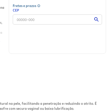
Fretes e prazos
ina
CEP
s,
ra
so
ral na pele, facilitando a penetração e reduzindo o atrito. É
vel
ofre com secura vaginal ou baixa lubrificação.