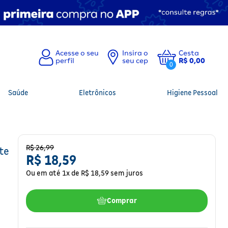
Insira o
Cesta
seu cep
R$ 0,00
0
Saúde
Eletrônicos
Higiene Pessoal
R$
26
,
99
te
R$
18
,
59
Ou em até
1
x de
R$
18
,
59
sem juros
Comprar