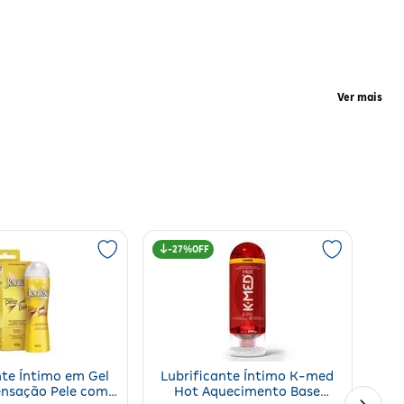
dia
Ver mais
ão
o
cal
ral da pele e prevenindo desconfortos causados pela secura. Sua
27%
hos. Conserve em local fresco, seco e arejado.
nte Íntimo em Gel
Lubrificante Íntimo K-med
ensação Pele com
Hot Aquecimento Base