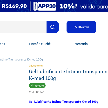
% Ofertas
cos
Mamãe e Bebê
Mercado
 Íntimo Transparente K-med 100g
Clique e veja!
Gel Lubrificante Íntimo Transparen
K-med 100g
31%
Cód.
:
88345
Gel Lubrificante Íntimo Transparente K-med 100g