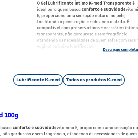
O
Gel Lubrificante Íntimo K-med Transparente
é
ideal para quem busca
conforto e suavidade
vitam
E, proporciona uma sensação natural na pele,
facilitando a penetração e reduzindo o atrito. É
compatível com preservativos
e acessórios íntimo
transparente, não gorduroso e sem fragrância,
atendendo às necessidades de quem sofre com secu
vaginal ou baixa lubrificação.
Benefícios
Fórmula à base de água, fácil de lavar
Enriquecido com vitamina E para toque suave
Lubrificante K-med
Todos os produtos K-med
Transparente, sem fragrância e não gorduro
Compatível com preservativos e acessórios
íntimos
Reduz o atrito, aumentando o conforto
Resultados
d 100g
Com o uso regular, o Gel Lubrificante K-med
 busca
conforto e suavidade
vitamina E, proporciona uma sensação natu
proporciona uma experiência íntima mais confortá
e, não gorduroso e sem fragrância, atendendo às necessidades de quem s
e prazerosa, mantendo a sensação natural da pele e