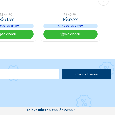
ele 50ml
d'água 200ml
so e
R$
44
,
90
R$
40
,
99
R$
31
,
89
R$
29
,
99
1
x de
R$
31
,
89
ou
1
x de
R$
29
,
99
Adicionar
Adicionar
a.
Cadastre-se
ivos, garantindo segurança e conforto.
Televendas • 07:00 às 23:00 •