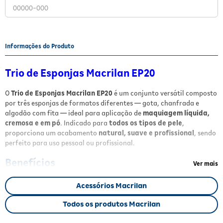
Fitoterápicos e Homeopáticos
Parar de fumar
Informações do Produto
Trio de Esponjas Macrilan EP20
O
Trio de Esponjas Macrilan EP20
é um conjunto versátil composto
por três esponjas de formatos diferentes — gota, chanfrada e
algodão com fita — ideal para aplicação de
maquiagem líquida,
cremosa e em pó
. Indicado para
todos os tipos de pele
,
proporciona um acabamento
natural, suave e profissional
, sendo
perfeito para uso pessoal ou profissional.
Benefícios
Ver mais
Trio multifuncional
para diversos tipos de maquiagem
Acessórios Macrilan
Textura macia
que facilita a aplicação e espalha o produto
uniformemente
Todos os produtos Macrilan
Esponjas laváveis e reutilizáveis
, garantindo durabilidade
Acabamento profissional
com efeito natural e suave