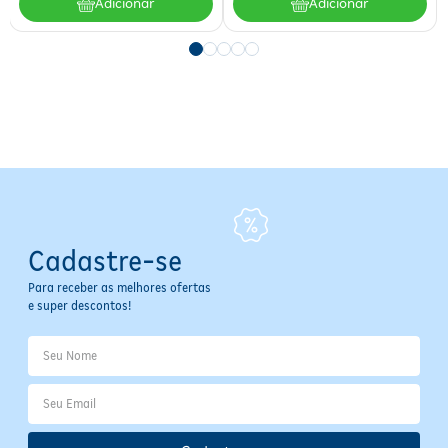
Adicionar
Adicionar
Tipo de Produto:
Esponja
Área de Aplicação:
Rosto
Tipo de Pele:
Todos os tipos de pele
Indicação de Uso:
Maquiagem
Composição:
Poliuretano hidrofílico, Algodão, Poliéster
Cuidados:
Lavar com água morna e shampoo neutro, não
esfregar para não danificar, secar ao ar livre longe do sol
direto
Contraindicações:
Não usar em caso de alergia a
poliuretano, algodão ou poliéster; evitar uso sobre pele
lesionada ou irritada
Cadastre-se
Para receber as melhores ofertas
e super descontos!