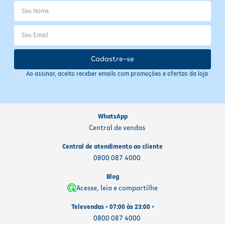
direta.
Informações Importantes
Armazene o produto em local fresco e seco, longe da luz solar
direta. Verifique a validade na embalagem antes do uso. Produto
Cadastre-se
dermatologicamente e ginecologicamente testado, garantindo
segurança e qualidade para o cuidado íntimo diário.
Ao assinar, aceito receber emails com promoções e ofertas da loja
WhatsApp
Central de vendas
Central de atendimento ao cliente
0800 087 4000
Blog
Acesse, leia e compartilhe
Televendas • 07:00 às 23:00 •
0800 087 4000