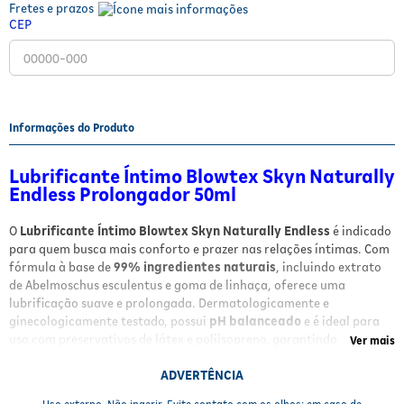
Fretes e prazos
Fitoterápicos e Homeopáticos
CEP
Parar de fumar
Informações do Produto
Lubrificante Íntimo Blowtex Skyn Naturally
Endless Prolongador 50ml
O
Lubrificante Íntimo Blowtex Skyn Naturally Endless
é indicado
para quem busca mais conforto e prazer nas relações íntimas. Com
fórmula à base de
99% ingredientes naturais
, incluindo extrato
de Abelmoschus esculentus e goma de linhaça, oferece uma
lubrificação suave e prolongada. Dermatologicamente e
ginecologicamente testado, possui
pH balanceado
e é ideal para
uso com preservativos de látex e poliisopreno, garantindo
Ver mais
segurança e hidratação sem irritações.
ADVERTÊNCIA
Benefícios