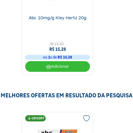
Abc 10mg/g Kley Hertz 20g
R$
21
,
32
R$
15
,
28
ou
1
x de
R$
15
,
28
Adicionar
MELHORES OFERTAS EM RESULTADO DA PESQUISA
28%