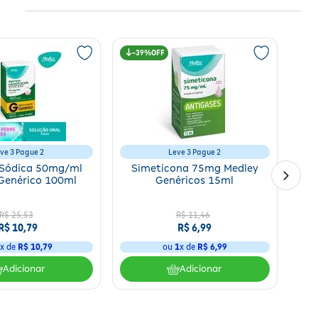
39%
ve 3 Pague 2
Leve 3 Pague 2
 Sódica 50mg/ml
Simeticona 75mg Medley
Genérico 100ml
Genéricos 15ml
R$
25
,
53
R$
11
,
46
R$
10
,
79
R$
6
,
99
1
x de
R$
10
,
79
ou
1
x de
R$
6
,
99
Adicionar
Adicionar