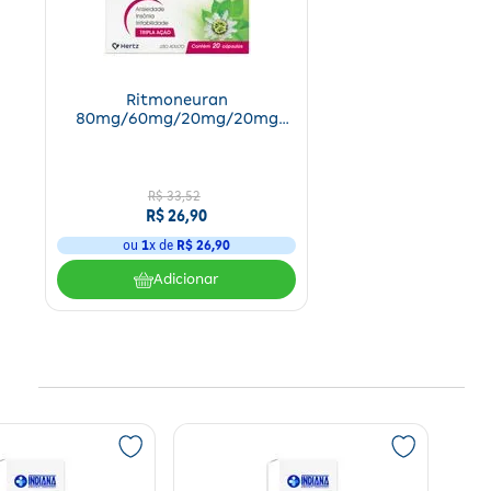
Ritmoneuran
80mg/60mg/20mg/20mg
Kley Hertz S.A. 20 Cápsulas
R$
33
,
52
R$
26
,
90
ou
1
x de
R$
26
,
90
Adicionar