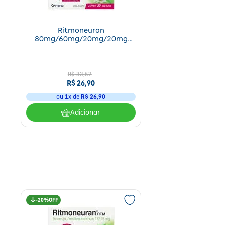
Ritmoneuran
80mg/60mg/20mg/20mg
Kley Hertz S.A. 20 Cápsulas
R$
33
,
52
R$
26
,
90
ou
1
x de
R$
26
,
90
Adicionar
20%