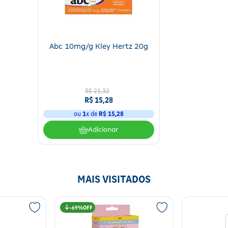
Abc 10mg/g Kley Hertz 20g
R$
21
,
32
R$
15
,
28
ou
1
x de
R$
15
,
28
Adicionar
MAIS VISITADOS
69%