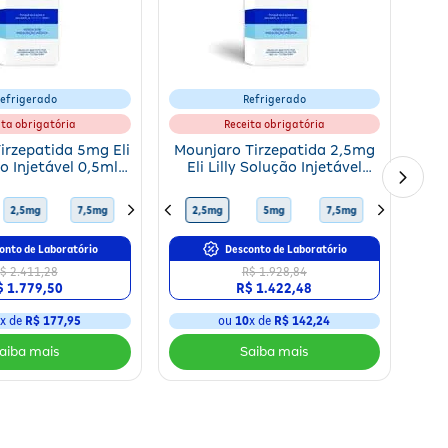
efrigerado
Refrigerado
ita obrigatória
Receita obrigatória
irzepatida 5mg Eli
Mounjaro Tirzepatida 2,5mg
ão Injetável 0,5ml +
Eli Lilly Solução Injetável
as Aplicadoras
0,5ml + 4 Canetas
Aplicadoras
10mg
2,5mg
15mg
7,5mg
12,5mg
10mg
2,5mg
15mg
5mg
12,5mg
7,5mg
5mg
10mg
2,5mg
onto de Laboratório
Desconto de Laboratório
$ 2.411,28
R$ 1.928,84
$ 1.779,50
R$ 1.422,48
0
x de
R$ 177,95
ou
10
x de
R$ 142,24