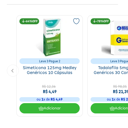
64%
78%
Leve 3 Pague 2
Leve 3 Pagu
Simeticona 125mg Medley
Tadalafila 5m
Genéricos 10 Cápsulas
Genéricos 30 Co
R$
12
,
36
R$
98
,
05
R$
4
,
49
R$
21
,
3
ou
1
x de
R$
4
,
49
ou
1
x de
R$
2
Adicionar
Adicio