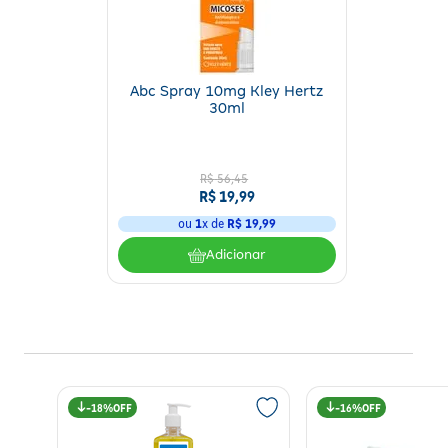
Abc Spray 10mg Kley Hertz
30ml
R$
56
,
45
R$
19
,
99
ou
1
x de
R$
19
,
99
Adicionar
18%
16%