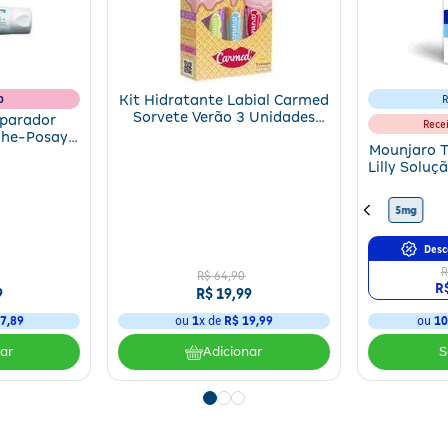
b
Kit Hidratante Labial Carmed
R
Sorvete Verão 3 Unidades
eparador
Rece
10g
che-Posay
Mounjaro T
 B5+ 40ml
Lilly Soluç
4 Canet
10mg
15mg
12,5mg
5mg
Desc
R
R$
64
,
90
R
9
R$
19
,
99
7
,
89
ou
1
x de
R$
19
,
99
ou
1
nar
Adicionar