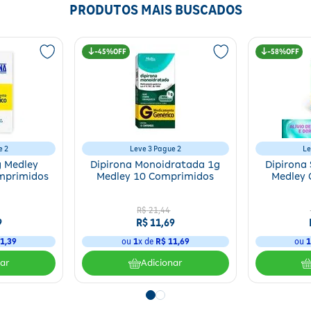
PRODUTOS MAIS BUSCADOS
45%
58%
e 2
Leve 3 Pague 2
Le
g Medley
Dipirona Monoidratada 1g
Dipirona
mprimidos
Medley 10 Comprimidos
Medley 
R$
21
,
44
9
R$
11
,
69
1
,
39
ou
1
x de
R$
11
,
69
ou
nar
Adicionar