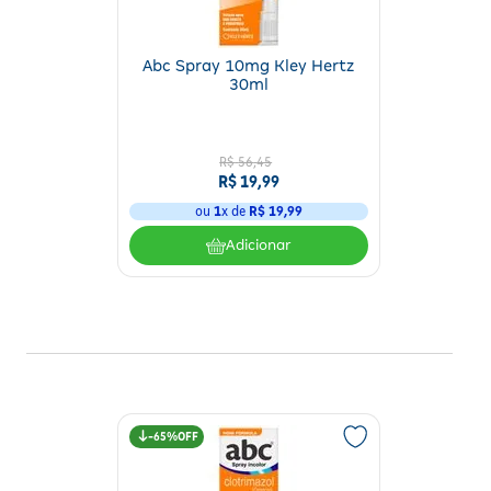
Abc Spray 10mg Kley Hertz
30ml
R$
56
,
45
R$
19
,
99
ou
1
x de
R$
19
,
99
Adicionar
65%