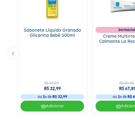
Dermaclu
Sabonete Líquido Granado
Glicerina Bebê 500ml
Creme Multirr
Calmante La Ro
Cicaplast Baume
R$
39
,
99
R$
80
,
90
R$
32
,
99
R$
67
,
8
ou
1
x de
R$
32
,
99
ou
1
x de
R$
6
Adicionar
Adicio