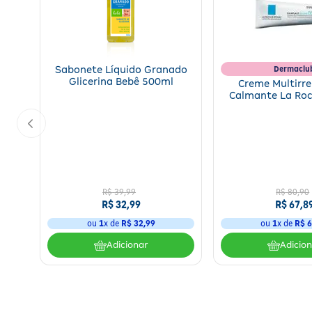
Dermaclu
Sabonete Líquido Granado
Glicerina Bebê 500ml
Creme Multirr
Calmante La Ro
Cicaplast Baume
R$
39
,
99
R$
80
,
90
R$
32
,
99
R$
67
,
8
ou
1
x de
R$
32
,
99
ou
1
x de
R$
6
Adicionar
Adicio