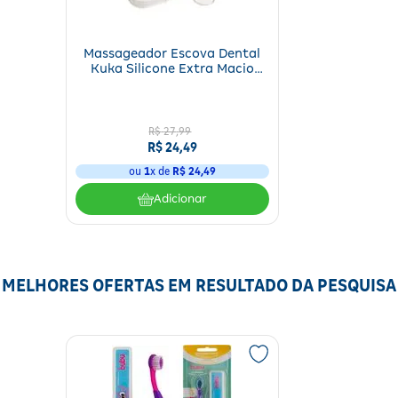
Massageador Escova Dental
Kuka Silicone Extra Macio
Bebê Com Estojo 1 Unidade
R$
27
,
99
R$
24
,
49
ou
1
x de
R$
24
,
49
Adicionar
MELHORES OFERTAS EM RESULTADO DA PESQUISA