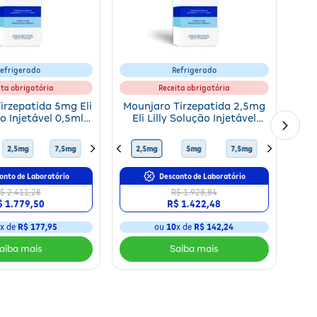
efrigerado
Refrigerado
ita obrigatória
Receita obrigatória
irzepatida 5mg Eli
Mounjaro Tirzepatida 2,5mg
ão Injetável 0,5ml +
Eli Lilly Solução Injetável
as Aplicadoras
0,5ml + 4 Canetas
Aplicadoras
10mg
2,5mg
15mg
7,5mg
12,5mg
10mg
2,5mg
15mg
5mg
12,5mg
7,5mg
5mg
10mg
2,5mg
onto de Laboratório
Desconto de Laboratório
$ 2.411,28
R$ 1.928,84
$ 1.779,50
R$ 1.422,48
0
x de
R$ 177,95
ou
10
x de
R$ 142,24