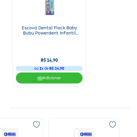
Escova Dental Flock Baby
Bubu Powerdent Infantil
Cerdas Macias com Estojo 1
Unidade
R$
14
,
90
ou
1
x de
R$
14
,
90
Adicionar