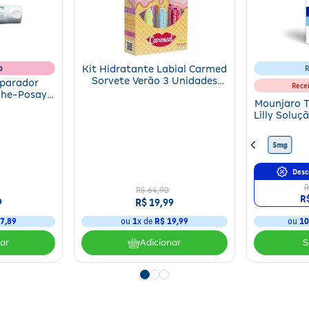
b
Kit Hidratante Labial Carmed
R
Sorvete Verão 3 Unidades
eparador
Rece
10g
che-Posay
Mounjaro T
 B5+ 40ml
Lilly Soluç
4 Canet
10mg
15mg
12,5mg
5mg
Desc
R
R$
64
,
90
R
9
R$
19
,
99
7
,
89
ou
1
x de
R$
19
,
99
ou
1
nar
Adicionar