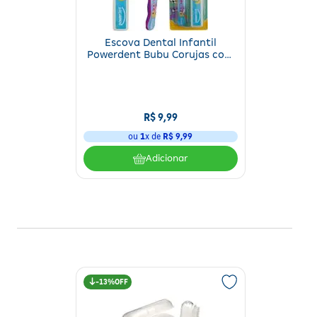
Escova Dental Infantil
Powerdent Bubu Corujas com
Estojo +3 Anos 1 Unidade
R$
9
,
99
ou
1
x de
R$
9
,
99
Adicionar
13%