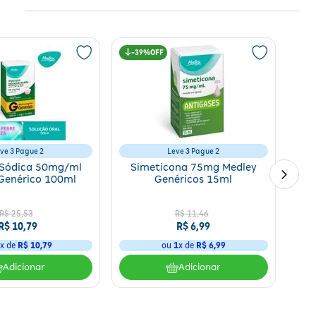
39%
ve 3 Pague 2
Leve 3 Pague 2
 Sódica 50mg/ml
Simeticona 75mg Medley
Genérico 100ml
Genéricos 15ml
R$
25
,
53
R$
11
,
46
R$
10
,
79
R$
6
,
99
1
x de
R$
10
,
79
ou
1
x de
R$
6
,
99
Adicionar
Adicionar