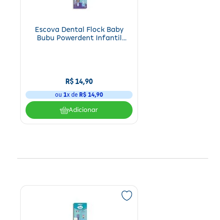
Escova Dental Flock Baby
Bubu Powerdent Infantil
Cerdas Macias com Estojo 1
Unidade
R$
14
,
90
ou
1
x de
R$
14
,
90
Adicionar