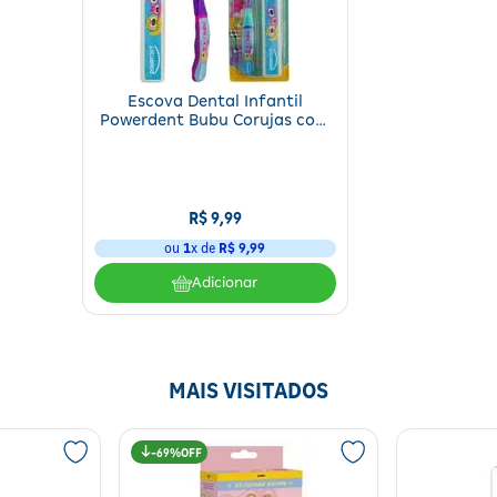
Escova Dental Infantil
Powerdent Bubu Corujas com
Estojo +3 Anos 1 Unidade
R$
9
,
99
ou
1
x de
R$
9
,
99
Adicionar
MAIS VISITADOS
69%