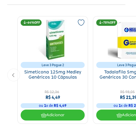
64%
78%
Leve 3 Pague 2
Leve 3 Pagu
Simeticona 125mg Medley
Tadalafila 5m
Genéricos 10 Cápsulas
Genéricos 30 Co
R$
12
,
36
R$
98
,
05
R$
4
,
49
R$
21
,
3
ou
1
x de
R$
4
,
49
ou
1
x de
R$
2
Adicionar
Adicio