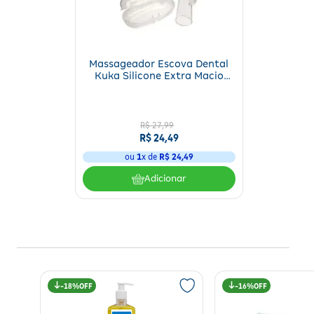
Massageador Escova Dental
Kuka Silicone Extra Macio
Bebê Com Estojo 1 Unidade
R$
27
,
99
R$
24
,
49
ou
1
x de
R$
24
,
49
Adicionar
18%
16%