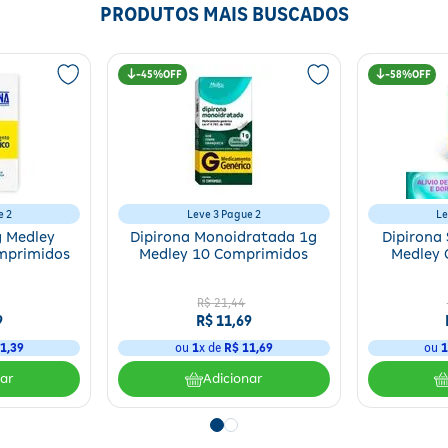
PRODUTOS MAIS BUSCADOS
45%
58%
e 2
Leve 3 Pague 2
Le
g Medley
Dipirona Monoidratada 1g
Dipirona
mprimidos
Medley 10 Comprimidos
Medley 
R$
21
,
44
9
R$
11
,
69
1
,
39
ou
1
x de
R$
11
,
69
ou
nar
Adicionar