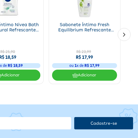
Íntimo Nivea Bath
Sabonete Íntimo Fresh
da
ural Refrescante
Equilibrium Refrescante
inino 250ml
Feminino Protex 200ml
uso
R$ 25,90
R$
23
,
99
R$ 18,59
R$
17
,
99
1
x de
R$ 18,59
ou
1
x de
R$
17
,
99
Adicionar
Adicionar
Cadastre-se