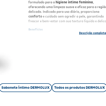
formulado para a
higiene íntima feminina
,
oferecendo uma limpeza suave e eficaz para a regiã
delicada. Indicado para uso diário, proporciona
conforto
e cuidado sem agredir a pele, garantindo
frescor e bem-estar com sua textura líquida e delic
Benefícios
Limpeza suave e eficaz
Fórmula adequada para a região íntima
feminina
Proporciona conforto e frescor diário
Textura líquida de fácil aplicação
Indicado para uso diário
Resultados
Com o uso regular do Sabonete Íntimo Dermolux
Delicat, a pele da região íntima fica limpa, fresca e
Sabonete Íntimo DERMOLUX
Todos os produtos DERMOLUX
protegida, sem ressecamento ou irritação. Sua fór
delicada mantém o equilíbrio natural, promovendo
sensação de conforto e segurança ao longo do dia.