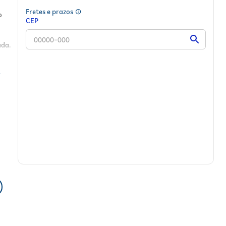
Fretes e prazos
o
CEP
ada.
mula