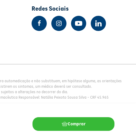
Redes Sociais
para automedicação e não substituem, em hipótese alguma, as orientações
istirem os sintomas, um médico deverá ser consultado.
sujeitos a alterações no decorrer do dia.
rmacêutica Responsável: Natália Peixoto Sousa Silva - CRF 45.965
Comprar