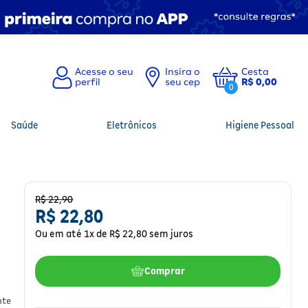
Insira o
Cesta
seu cep
R$ 0,00
0
Saúde
Eletrônicos
Higiene Pessoal
R$
22
,
90
R$
22
,
80
Ou em até
1
x de
R$
22
,
80
sem juros
Comprar
nte