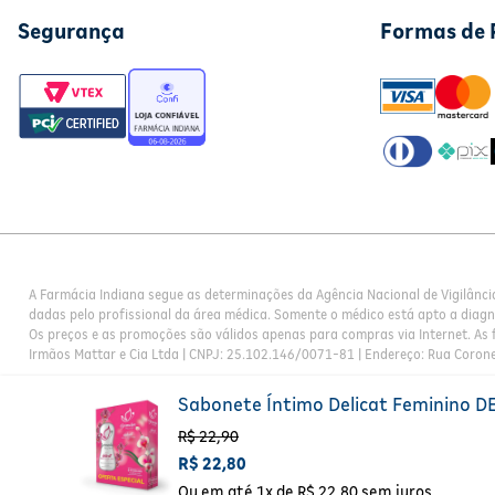
Segurança
Formas de
A Farmácia Indiana segue as determinações da Agência Nacional de Vigilânci
dadas pelo profissional da área médica. Somente o médico está apto a diag
Os preços e as promoções são válidos apenas para compras via Internet. As f
Irmãos Mattar e Cia Ltda | CNPJ: 25.102.146/0071-81 | Endereço: Rua Corone
Sabonete Íntimo Delicat Feminino D
R$
22
,
90
R$
22
,
80
Ou em até
1
x de
R$
22
,
80
sem juros