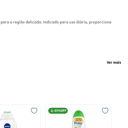
do
 para a região delicada. Indicado para uso diário, proporciona
to
ne
Ver mais
ação. Sua fórmula delicada mantém o equilíbrio natural,
25%
so e
. Evite contato com os olhos. Conserve em local fresco e seco.