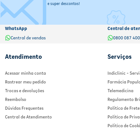
e super descontos!
WhatsApp
Central de ate
Central de vendas
0800 087 40
Atendimento
Serviços
Acessar minha conta
Indiclinic - Ser
Rastrear meu pedido
Farmácia Popul
Trocas e devoluções
Telemedicina
Reembolso
Regulamento Bri
Dúvidas Frequentes
Política de Frete
Central de Atendimento
Política de Priv
Política de Cook