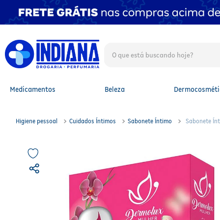
O que está buscando hoje?
TERMOS MAIS BUSCADOS
1
º
fralda
2
º
mounjaro
Medicamentos
Beleza
Dermocosméti
3
º
fralda xg
4
º
lenço umedecido
5
º
protetor solar facial
Higiene pessoal
Cuidados Íntimos
Sabonete Íntimo
Sabonete Ín
6
º
shampoo
7
º
whey
8
º
protetor solar
9
º
óleo capilar
10
º
fralda g